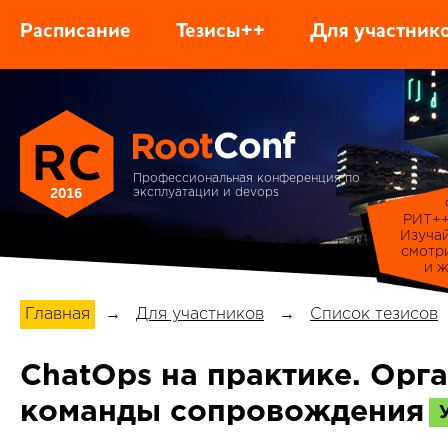
Расписание
Тезисы++
Для участник
Профессиональная конференция по
2016
эксплуатации и devops
РИТ++
Изуча
смотр
и ж
Главная
→
Для участников
→
Список тезисов
ChatOps на практике. Орг
команды сопровождения