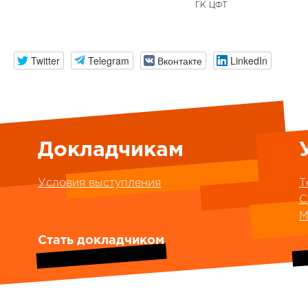
ГК ЦФТ
Twitter
Telegram
Вконтакте
LinkedIn
Докладчикам
Условия выступления
Т
С
М
Стать докладчиком