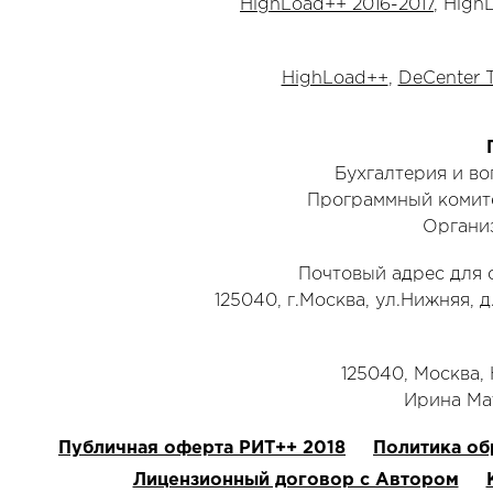
HighLoad++ 2016-2017
, High
HighLoad++
,
DeCenter 
Бухгалтерия и в
Программный комит
Органи
Почтовый адрес для 
125040, г.Москва, ул.Нижняя, д
125040, Москва, Н
‭Ирина Мат
Публичная оферта РИТ++ 2018
Политика об
Лицензионный договор с Автором