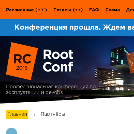
Расписание
(pdf)
Тезисы
(++)
FAQ
Схема
Дл
Конференция прошла. Ждем в
2018
Профессиональная конференция по
эксплуатации и devops
Главная
→
Партнёры