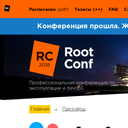
Расписание
(pdf)
Тезисы
(++)
FAQ
С
Конференция прошла. Ж
2018
Профессиональная конференция по
эксплуатации и devops
Главная
→
Партнёры