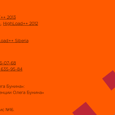
++ 2013
4
,
HighLoad++ 2012
oad++ Siberia
6-07-68
) 635-95-84
га Бунина»:
еренции Олега Бунина»
ис №16.