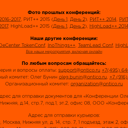
Фото прошлых конференций:
2016-2017
, РИТ++ 2015 (
День 1
,
День 2
),
РИТ++ 2014
,
РИТ
2017
, HighLoad++ 2015 (
День 1
,
День 2
),
HighLoad++ 201
Наши другие конференции:
DeCenter TokenConf
,
InoThings++
,
TeamLead Conf
,
HighL
Все наши мероприятия, включая онлайн
По любым вопросам обращайтесь:
терия и вопросы оплаты:
support@ontico.ru
+7(495) 64
ый комитет: Олег Бунин
oleg.bunin@ontico.ru
,
+7 (916
Организационный комитет:
organization@ontico.ru
дрес для отправки документов для «Конференции Оле
.Нижняя, д.14, стр.7, под.1, эт.2, офис 08, ООО «Конф
Адрес для отправки курьеров:
 Москва, Нижняя ул, д. 14, стр. 7, 1 подъезд, этаж 2, оф