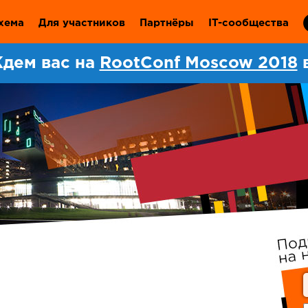
хема
Для участников
Партнёры
IT-сообщества
дем вас на
RootConf Moscow 2018
в