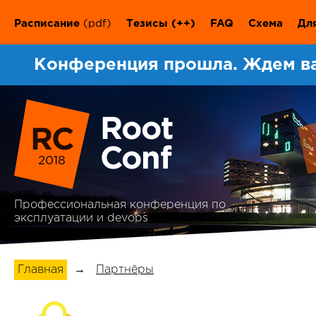
Расписание
(pdf)
Тезисы
(++)
FAQ
Схема
Дл
Конференция прошла. Ждем в
2018
Профессиональная конференция по
эксплуатации и devops
Главная
→
Партнёры