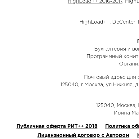
HighLoad++ 2016-2017
, High
HighLoad++
,
DeCenter 
Бухгалтерия и в
Программный комит
Органи
Почтовый адрес для 
125040, г.Москва, ул.Нижняя, д
125040, Москва, Н
‭Ирина Мат
Публичная оферта РИТ++ 2018
Политика об
Лицензионный договор с Автором