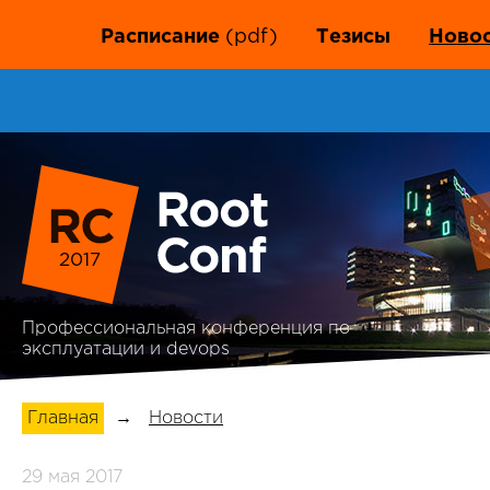
Расписание
(pdf)
Тезисы
Ново
2017
Профессиональная конференция по
эксплуатации и devops
Главная
→
Новости
29 мая 2017